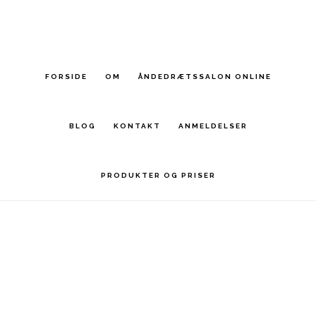
Skip
to
main
FORSIDE
OM
ÅNDEDRÆTSSALON ONLINE
content
BLOG
KONTAKT
ANMELDELSER
PRODUKTER OG PRISER
Main
Content
Stress2end.dk