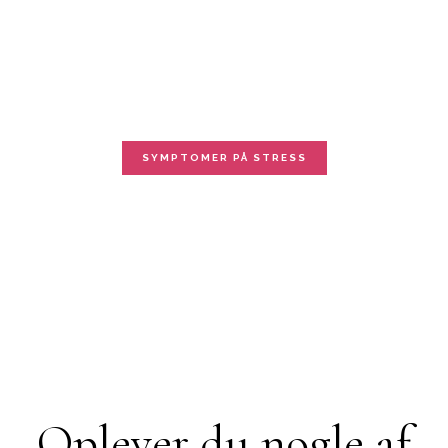
PERSONLIG VÆKST GENNEM
STRESSBEHANDLING
SYMPTOMER PÅ STRESS
Oplever du nogle af